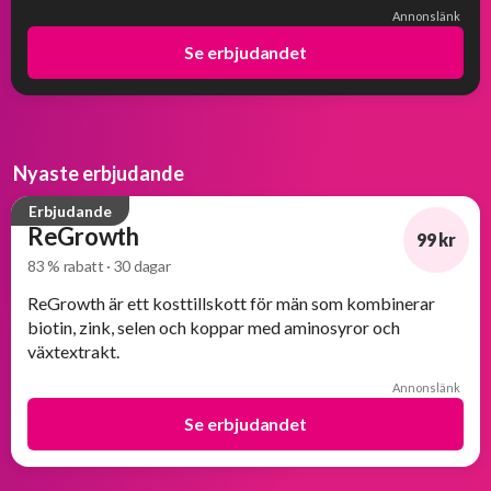
Annonslänk
Se erbjudandet
Nyaste erbjudande
Erbjudande
ReGrowth
99 kr
83 % rabatt · 30 dagar
-83%
ReGrowth är ett kosttillskott för män som kombinerar
biotin, zink, selen och koppar med aminosyror och
växtextrakt.
Annonslänk
Se erbjudandet