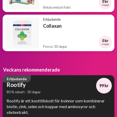
0 kr
+ frakt
Betala endast frakt
Erbjudande
Collaxan
0 kr
+ frakt
Prova i 30 dagar
Veckans rekommenderade
Erbjudande
Rootify
99 kr
80 % rabatt · 30 dagar
-80%
Rootify är ett kosttillskott för kvinnor som kombinerar
biotin, zink, selen och koppar med aminosyror och
växtextrakt.