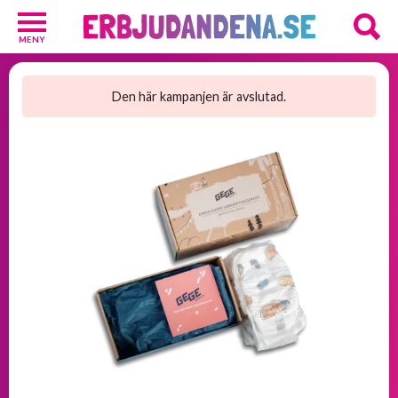
MENY
Barn
och
Den här kampanjen är avslutad.
Baby
1
Hälsa
och
Skönhet
2
Kosttillskott
25
Underkläder
2
Övrigt
3
GRATIS
provpaket