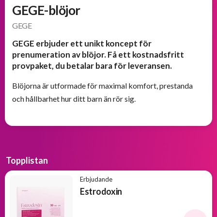
och
GEGE-blöjor
välkomsterbjudanden
GEGE
Erbjudanden
GEGE erbjuder ett unikt koncept för
från
prenumeration av blöjor. Få ett kostnadsfritt
BOKKLUBBAR
provpaket, du betalar bara för leveransen.
Blöjorna är utformade för maximal komfort, prestanda
och hållbarhet hur ditt barn än rör sig.
Topplistan
Erbjudande
Estrodoxin