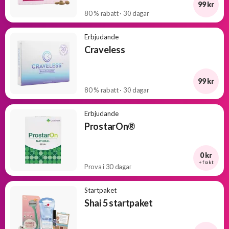
99 kr
80 % rabatt · 30 dagar
Erbjudande
Craveless
99 kr
80 % rabatt · 30 dagar
Erbjudande
ProstarOn®
0 kr
+ frakt
Prova i 30 dagar
Startpaket
Shai 5 startpaket