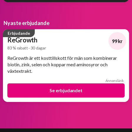
Nyaste erbjudande
Erbjudande
ReGrowth
99 kr
83 % rabatt · 30 dagar
-83%
ReGrowth är ett kosttillskott för män som kombinerar
biotin, zink, selen och koppar med aminosyror och
växtextrakt.
Annonslänk
Se erbjudandet