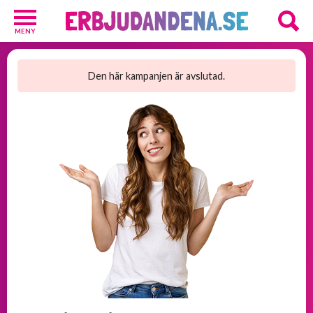
MENY
Barn
och
Den här kampanjen är avslutad.
Baby
1
Hälsa
och
Skönhet
2
Kosttillskott
25
Underkläder
2
Övrigt
3
GRATIS
provpaket