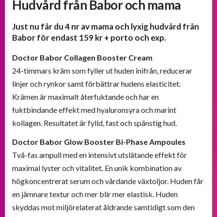
Hudvård från Babor och mama
och
välkomsterbjudanden
Just nu får du 4 nr av mama och lyxig hudvård från
Babor för endast 159 kr + porto och exp.
Erbjudanden
från
Doctor Babor Collagen Booster Cream
BOKKLUBBAR
24-timmars kräm som fyller ut huden inifrån, reducerar
linjer och rynkor samt förbättrar hudens elasticitet.
Krämen är maximalt återfuktande och har en
fuktbindande effekt med hyaluronsyra och marint
kollagen. Resultatet är fylld, fast och spänstig hud.
Doctor Babor Glow Booster Bi-Phase Ampoules
Två-fas ampull med en intensivt utslätande effekt för
maximal lyster och vitalitet. En unik kombination av
högkoncentrerat serum och vårdande växtoljor. Huden får
en jämnare textur och mer blir mer elastisk. Huden
skyddas mot miljörelaterat åldrande samtidigt som den