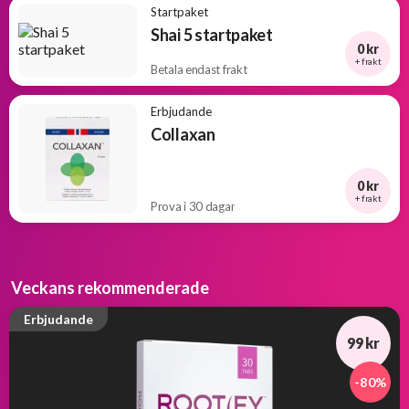
Startpaket
Shai 5 startpaket
0 kr
+ frakt
Betala endast frakt
Erbjudande
Collaxan
0 kr
+ frakt
Prova i 30 dagar
Veckans rekommenderade
Erbjudande
99 kr
-80%