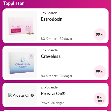
Topplistan
Erbjudande
Estrodoxin
99 kr
80 % rabatt · 30 dagar
Erbjudande
Craveless
99 kr
80 % rabatt · 30 dagar
Erbjudande
ProstarOn®
0 kr
+ frakt
Prova i 30 dagar