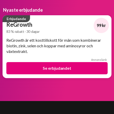
Nyaste erbjudande
Erbjudande
ReGrowth
99 kr
83 % rabatt · 30 dagar
-83%
ReGrowth är ett kosttillskott för män som kombinerar
biotin, zink, selen och koppar med aminosyror och
växtextrakt.
Annonslänk
Se erbjudandet