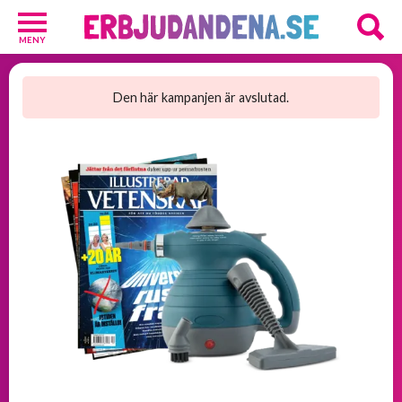
MENY
Barn
och
Den här kampanjen är avslutad.
Baby
1
Hälsa
och
Skönhet
2
Kosttillskott
25
Underkläder
2
Övrigt
3
GRATIS
provpaket