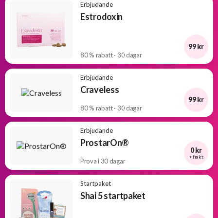
Erbjudande
Estrodoxin
99 kr
80 % rabatt · 30 dagar
Erbjudande
Craveless
99 kr
80 % rabatt · 30 dagar
Erbjudande
ProstarOn®
0 kr
+ frakt
Prova i 30 dagar
Startpaket
Shai 5 startpaket