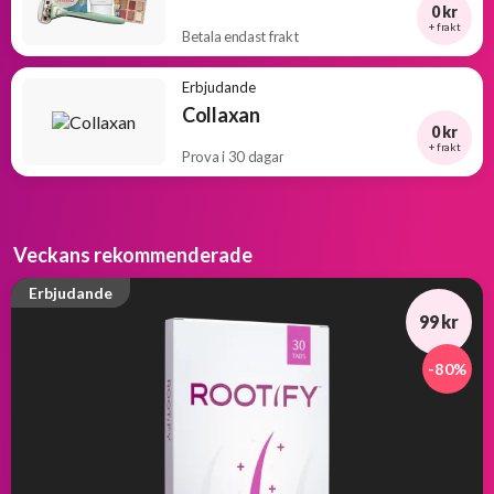
0 kr
+ frakt
Betala endast frakt
Erbjudande
Collaxan
0 kr
+ frakt
Prova i 30 dagar
Veckans rekommenderade
Erbjudande
99 kr
-80%