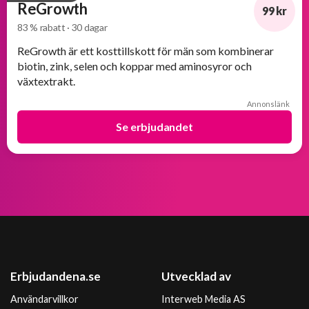
ReGrowth
99 kr
83 % rabatt · 30 dagar
-83%
ReGrowth är ett kosttillskott för män som kombinerar
biotin, zink, selen och koppar med aminosyror och
växtextrakt.
Annonslänk
Se erbjudandet
Erbjudandena.se
Utvecklad av
Användarvillkor
Interweb Media AS