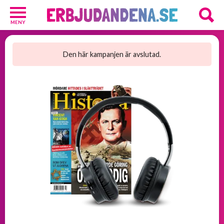
MENY
Barn
och
Den här kampanjen är avslutad.
Baby
1
Hälsa
och
Skönhet
2
Kosttillskott
25
Underkläder
2
Övrigt
3
GRATIS
provpaket