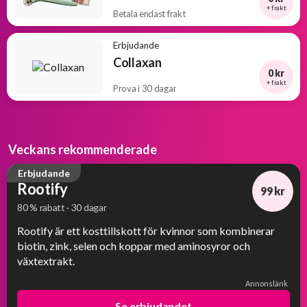
+ frakt
Betala endast frakt
Erbjudande
Collaxan
0 kr
+ frakt
Prova i 30 dagar
Veckans rekommenderade
Erbjudande
Rootify
99 kr
80 % rabatt · 30 dagar
-80%
Rootify är ett kosttillskott för kvinnor som kombinerar
biotin, zink, selen och koppar med aminosyror och
växtextrakt.
Annonslänk
Se erbjudandet