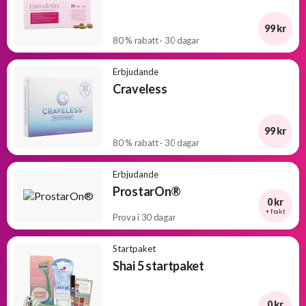
99 kr
80 % rabatt · 30 dagar
Erbjudande
Craveless
99 kr
80 % rabatt · 30 dagar
Erbjudande
ProstarOn®
0 kr
+ frakt
Prova i 30 dagar
Startpaket
Shai 5 startpaket
0 kr