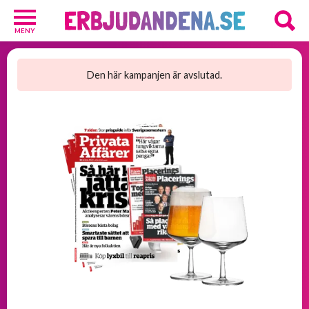
MENY
Barn
och
Den här kampanjen är avslutad.
Baby
1
Hälsa
och
Skönhet
2
Kosttillskott
25
Underkläder
2
Övrigt
3
GRATIS
provpaket