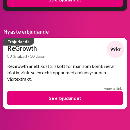
Nyaste erbjudande
Erbjudande
ReGrowth
99 kr
83 % rabatt · 30 dagar
-83%
ReGrowth är ett kosttillskott för män som kombinerar
biotin, zink, selen och koppar med aminosyror och
växtextrakt.
Annonslänk
Se erbjudandet