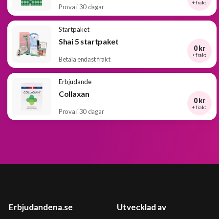
+ frakt
Prova i 30 dagar
Startpaket
Shai 5 startpaket
0 kr
+ frakt
Betala endast frakt
Erbjudande
Collaxan
0 kr
+ frakt
Prova i 30 dagar
Erbjudandena.se
Utvecklad av