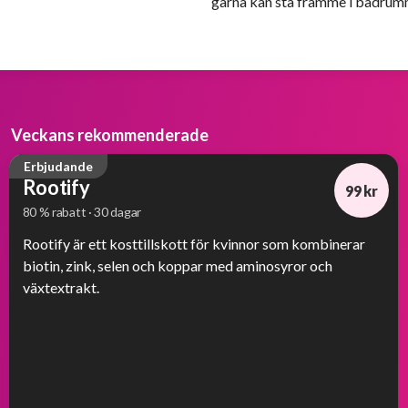
gärna kan stå framme i badrum
Veckans rekommenderade
Erbjudande
Rootify
99 kr
80 % rabatt · 30 dagar
-80%
Rootify är ett kosttillskott för kvinnor som kombinerar
biotin, zink, selen och koppar med aminosyror och
växtextrakt.