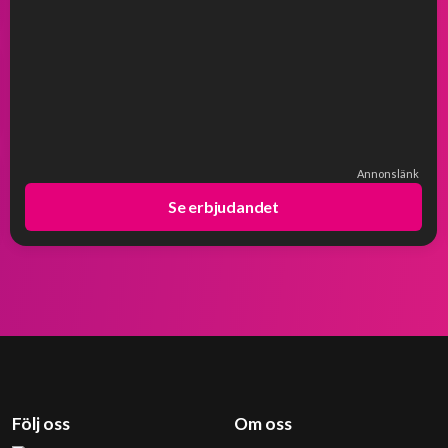
Annonslänk
Se erbjudandet
Följ oss
Om oss