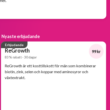
met.
Nyaste erbjudande
Erbjudande
ReGrowth
99 kr
83 % rabatt · 30 dagar
-83%
ReGrowth är ett kosttillskott för män som kombinerar
biotin, zink, selen och koppar med aminosyror och
växtextrakt.