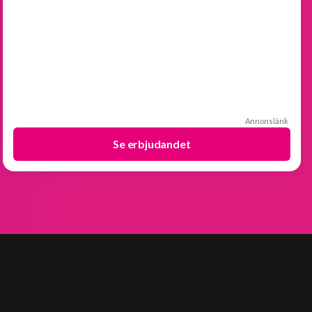
Annonslänk
Se erbjudandet