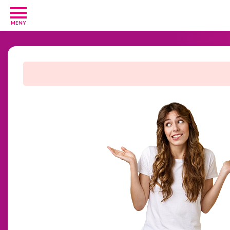
MENY
Barn
och
Baby
1
Hälsa
och
Skönhet
2
Kosttillskott
25
Underkläder
2
Övrigt
3
GRATIS
provpaket