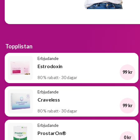
och
välkomsterbjudanden
Erbjudanden
från
BOKKLUBBAR
Topplistan
Erbjudande
Estrodoxin
99 kr
80 % rabatt · 30 dagar
Erbjudande
Craveless
99 kr
80 % rabatt · 30 dagar
Erbjudande
ProstarOn®
0 kr