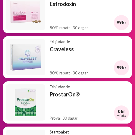
Estrodoxin
99 kr
80 % rabatt · 30 dagar
Erbjudande
Craveless
99 kr
80 % rabatt · 30 dagar
Erbjudande
ProstarOn®
0 kr
+ frakt
Prova i 30 dagar
Startpaket