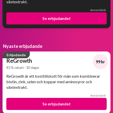
växtextrakt.
Annonslänk
Se erbjudandet
Nyaste erbjudande
Erbjudande
ReGrowth
99 kr
83 % rabatt · 30 dagar
-83%
ReGrowth är ett kosttillskott för män som kombinerar
biotin, zink, selen och koppar med aminosyror och
växtextrakt.
Annonslänk
Se erbjudandet