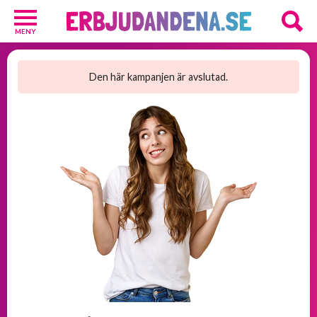
MENY
Barn
och
Den här kampanjen är avslutad.
Baby
1
Hälsa
och
Skönhet
2
Kosttillskott
25
Underkläder
2
Övrigt
3
GRATIS
provpaket