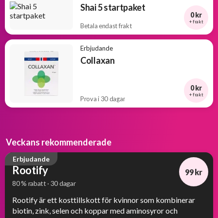
Shai 5 startpaket
0 kr
+ frakt
Betala endast frakt
Erbjudande
Collaxan
0 kr
+ frakt
Prova i 30 dagar
Veckans rekommenderade
Erbjudande
Rootify
99 kr
80 % rabatt · 30 dagar
-80%
Rootify är ett kosttillskott för kvinnor som kombinerar
biotin, zink, selen och koppar med aminosyror och