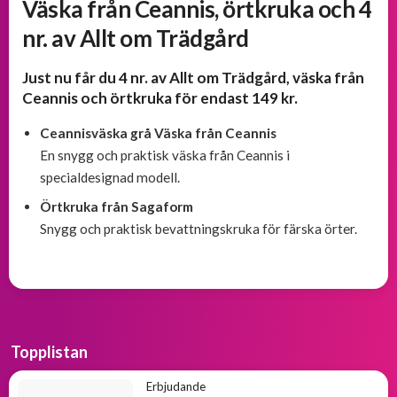
Väska från Ceannis, örtkruka och 4
och
välkomsterbjudanden
nr. av Allt om Trädgård
Just nu får du 4 nr. av Allt om Trädgård, väska från
Erbjudanden
från
Ceannis och örtkruka för endast 149 kr.
BOKKLUBBAR
Ceannisväska grå Väska från Ceannis
En snygg och praktisk väska från Ceannis i
specialdesignad modell.
Örtkruka från Sagaform
Snygg och praktisk bevattningskruka för färska örter.
Topplistan
Erbjudande