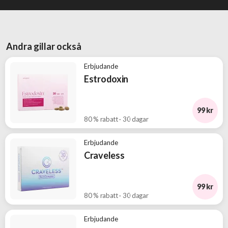
och
välkomsterbjudanden
Erbjudanden
Andra gillar också
från
BOKKLUBBAR
Erbjudande
Estrodoxin
99 kr
80 % rabatt · 30 dagar
Erbjudande
Craveless
99 kr
80 % rabatt · 30 dagar
Erbjudande