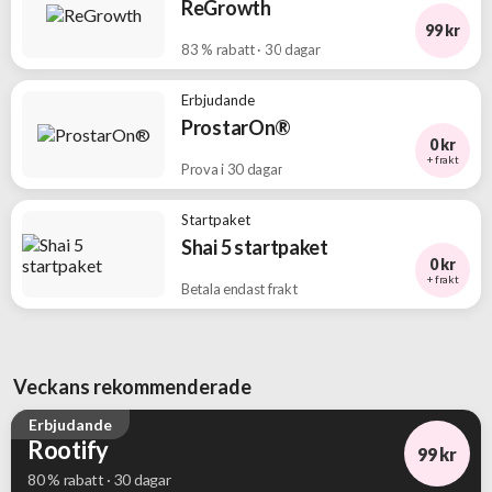
ReGrowth
99 kr
83 % rabatt · 30 dagar
Erbjudande
ProstarOn®
0 kr
+ frakt
Prova i 30 dagar
Startpaket
Shai 5 startpaket
0 kr
+ frakt
Betala endast frakt
Veckans rekommenderade
Erbjudande
Rootify
99 kr
80 % rabatt · 30 dagar