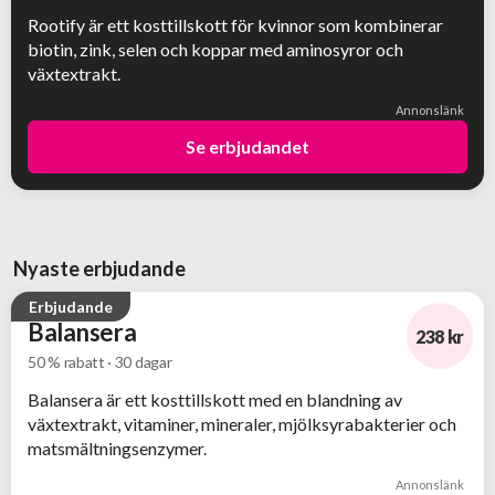
-80%
Rootify är ett kosttillskott för kvinnor som kombinerar
biotin, zink, selen och koppar med aminosyror och
växtextrakt.
Annonslänk
Se erbjudandet
Nyaste erbjudande
Erbjudande
Balansera
238 kr
50 % rabatt · 30 dagar
-50%
Balansera är ett kosttillskott med en blandning av
växtextrakt, vitaminer, mineraler, mjölksyrabakterier och
matsmältningsenzymer.
Annonslänk