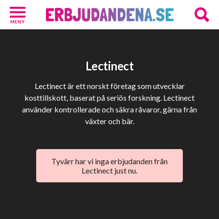
MENY
Barn
och
Baby
Lectinect
1
Hälsa
Lectinect är ett norskt företag som utvecklar
och
kosttillskott, baserat på seriös forskning. Lectinect
Skönhet
använder kontrollerade och säkra råvaror, gärna från
2
växter och bär.
Kosttillskott
25
Underkläder
2
Tyvärr har vi inga erbjudanden från
Övrigt
Lectinect just nu.
3
GRATIS
provpaket