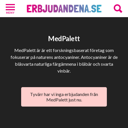
MENY
Barn
och
Baby
MedPalett
1
Hälsa
MedPalett är är ett forskningsbaserat företag som
och
fokuserar på naturens antocyaniner. Antocyaniner är de
Skönhet
blåsvarta naturliga färgämnena i blåbär och svarta
2
vinbär.
Kosttillskott
25
Underkläder
2
Tyvärr har vi inga erbjudanden från
Övrigt
MedPalett just nu.
3
GRATIS
provpaket