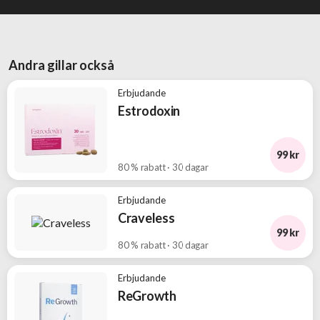
och
välkomsterbjudanden
Erbjudanden
Andra gillar också
från
BOKKLUBBAR
Erbjudande
Estrodoxin
99 kr
80 % rabatt · 30 dagar
Erbjudande
Craveless
99 kr
80 % rabatt · 30 dagar
Erbjudande
ReGrowth