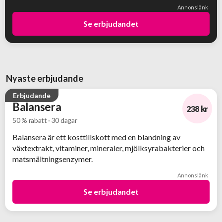
Annonslänk
Se erbjudandet
Nyaste erbjudande
Erbjudande
Balansera
238 kr
50 % rabatt · 30 dagar
-50%
Balansera är ett kosttillskott med en blandning av
växtextrakt, vitaminer, mineraler, mjölksyrabakterier och
matsmältningsenzymer.
Annonslänk
Se erbjudandet