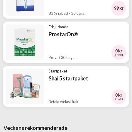
99 kr
83 % rabatt · 30 dagar
Erbjudande
ProstarOn®
0 kr
+ frakt
Prova i 30 dagar
Startpaket
Shai 5 startpaket
0 kr
+ frakt
Betala endast frakt
Veckans rekommenderade