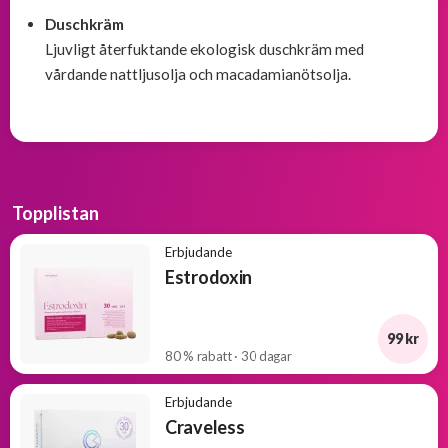
Duschkräm
Ljuvligt återfuktande ekologisk duschkräm med
vårdande nattljusolja och macadamianötsolja.
Topplistan
Erbjudande
Estrodoxin
99 kr
80 % rabatt · 30 dagar
Erbjudande
Craveless