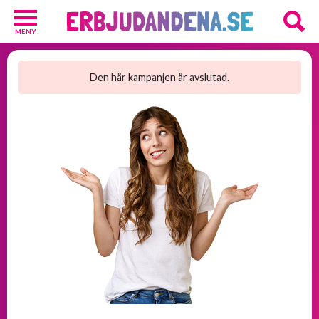
MENY
Barn
och
Den här kampanjen är avslutad.
Baby
1
Hälsa
och
Skönhet
2
Kosttillskott
25
Underkläder
2
Övrigt
3
GRATIS
provpaket