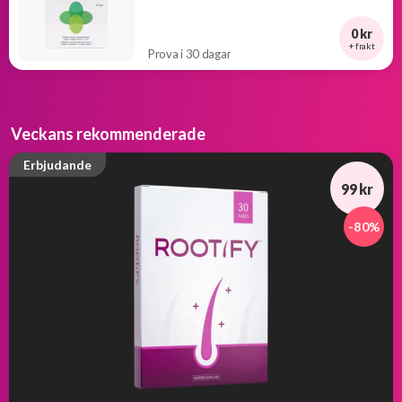
0 kr
+ frakt
Prova i 30 dagar
Veckans rekommenderade
Erbjudande
99 kr
-80%