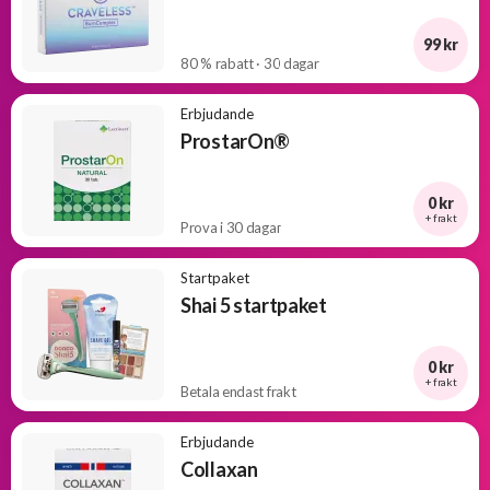
99 kr
80 % rabatt · 30 dagar
Erbjudande
ProstarOn®
0 kr
+ frakt
Prova i 30 dagar
Startpaket
Shai 5 startpaket
0 kr
+ frakt
Betala endast frakt
Erbjudande
Collaxan