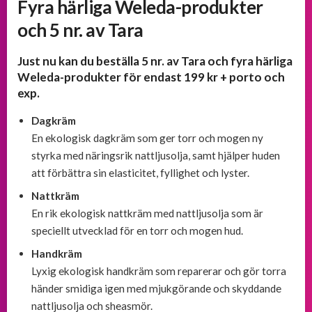
Fyra härliga Weleda-produkter
och
välkomsterbjudanden
och 5 nr. av Tara
Just nu kan du beställa 5 nr. av Tara och fyra härliga
Erbjudanden
från
Weleda-produkter för endast 199 kr + porto och
BOKKLUBBAR
exp.
Dagkräm
En ekologisk dagkräm som ger torr och mogen ny
styrka med näringsrik nattljusolja, samt hjälper huden
att förbättra sin elasticitet, fyllighet och lyster.
Nattkräm
En rik ekologisk nattkräm med nattljusolja som är
speciellt utvecklad för en torr och mogen hud.
Handkräm
Lyxig ekologisk handkräm som reparerar och gör torra
händer smidiga igen med mjukgörande och skyddande
nattljusolja och sheasmör.