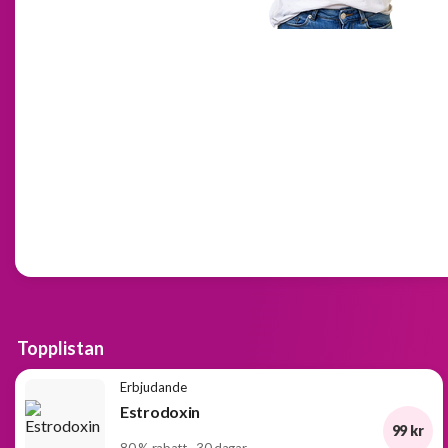
och
välkomsterbjudanden
Erbjudanden
från
BOKKLUBBAR
Topplistan
Erbjudande
Estrodoxin
99 kr