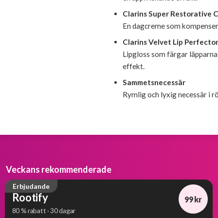
Clarins Super Restorative 
En dagcreme som kompenserar
Clarins Velvet Lip Perfecto
Lipgloss som färgar läpparna
effekt.
Sammetsnecessär
Rymlig och lyxig necessär i r
Veckans rekommenderade
Erbjudande
Rootify
99 kr
80 % rabatt · 30 dagar