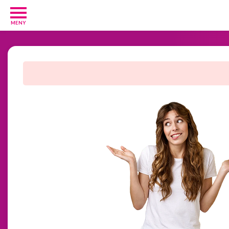
MENY
Barn
och
Baby
1
Hälsa
och
Skönhet
2
Kosttillskott
25
Underkläder
2
Övrigt
3
GRATIS
provpaket