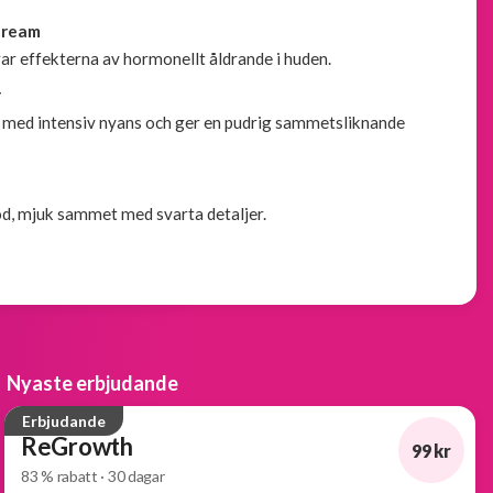
Cream
 effekterna av hormonellt åldrande i huden.
r
 med intensiv nyans och ger en pudrig sammetsliknande
öd, mjuk sammet med svarta detaljer.
Nyaste erbjudande
Erbjudande
ReGrowth
99 kr
83 % rabatt · 30 dagar