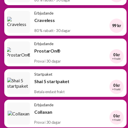
80 % rabatt · 30 dagar
Erbjudande
Craveless
99 kr
80 % rabatt · 30 dagar
Erbjudande
ProstarOn®
0 kr
+ frakt
Prova i 30 dagar
Startpaket
Shai 5 startpaket
0 kr
+ frakt
Betala endast frakt
Erbjudande
Collaxan
0 kr
+ frakt
Prova i 30 dagar