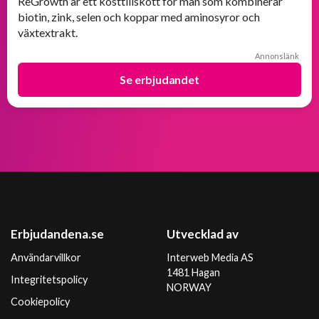
ReGrowth är ett kosttillskott för män som kombinerar
biotin, zink, selen och koppar med aminosyror och
växtextrakt.
Annonslänk
Se erbjudandet
Erbjudandena.se
Utvecklad av
Användarvillkor
Interweb Media AS
1481 Hagan
Integritetspolicy
NORWAY
Cookiepolicy