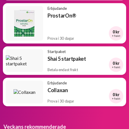
Erbjudande
ProstarOn®
0 kr
+ frakt
Prova i 30 dagar
Startpaket
Shai 5 startpaket
0 kr
+ frakt
Betala endast frakt
Erbjudande
Collaxan
0 kr
+ frakt
Prova i 30 dagar
Veckans rekommenderade