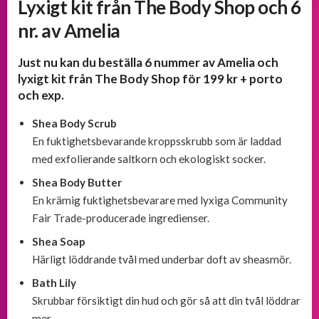
Lyxigt kit från The Body Shop och 6
och
välkomsterbjudanden
nr. av Amelia
Just nu kan du beställa 6 nummer av Amelia och
Erbjudanden
från
lyxigt kit från The Body Shop för 199 kr + porto
BOKKLUBBAR
och exp.
Shea Body Scrub
En fuktighetsbevarande kroppsskrubb som är laddad
med exfolierande saltkorn och ekologiskt socker.
Shea Body Butter
En krämig fuktighetsbevarare med lyxiga Community
Fair Trade-producerade ingredienser.
Shea Soap
Härligt löddrande tvål med underbar doft av sheasmör.
Bath Lily
Skrubbar försiktigt din hud och gör så att din tvål löddrar
mer.