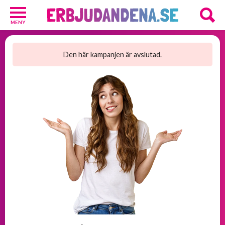
MENY
Barn
och
Den här kampanjen är avslutad.
Baby
1
Hälsa
och
Skönhet
2
Kosttillskott
25
Underkläder
2
Övrigt
3
GRATIS
provpaket