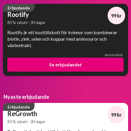
Erbjudande
Rootify
99 kr
80 % rabatt · 30 dagar
-80%
Rootify är ett kosttillskott för kvinnor som kombinerar
biotin, zink, selen och koppar med aminosyror och
växtextrakt.
Annonslänk
Se erbjudandet
Nyaste erbjudande
Erbjudande
ReGrowth
99 kr
83 % rabatt · 30 dagar
-83%