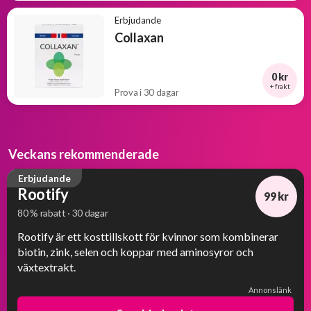
Erbjudande
Collaxan
0 kr
+ frakt
Prova i 30 dagar
Veckans rekommenderade
Erbjudande
Rootify
99 kr
80 % rabatt · 30 dagar
-80%
Rootify är ett kosttillskott för kvinnor som kombinerar
biotin, zink, selen och koppar med aminosyror och
växtextrakt.
Annonslänk