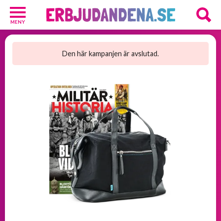
MENY
Barn
och
Den här kampanjen är avslutad.
Baby
1
Hälsa
och
Skönhet
2
Kosttillskott
25
Underkläder
2
Övrigt
3
GRATIS
provpaket