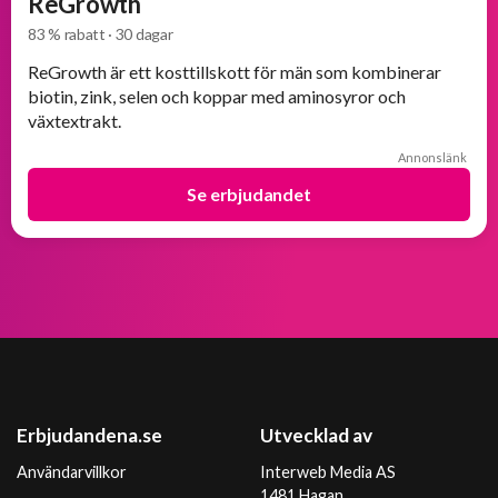
ReGrowth
83 % rabatt · 30 dagar
ReGrowth är ett kosttillskott för män som kombinerar
biotin, zink, selen och koppar med aminosyror och
växtextrakt.
Annonslänk
Se erbjudandet
Erbjudandena.se
Utvecklad av
Användarvillkor
Interweb Media AS
1481 Hagan