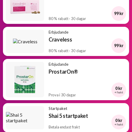
99 kr
80 % rabatt · 30 dagar
Erbjudande
Craveless
99 kr
80 % rabatt · 30 dagar
Erbjudande
ProstarOn®
0 kr
+ frakt
Prova i 30 dagar
Startpaket
Shai 5 startpaket
0 kr
+ frakt
Betala endast frakt